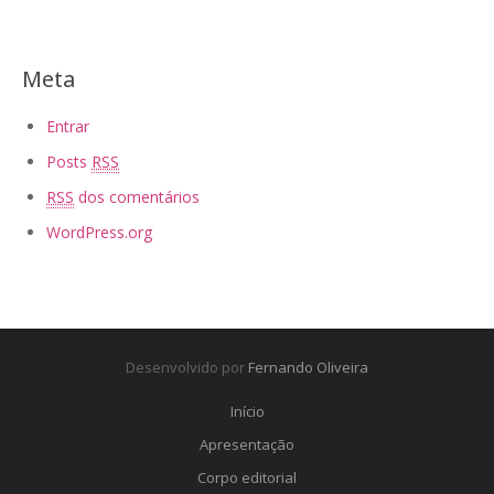
Meta
Entrar
Posts
RSS
RSS
dos comentários
WordPress.org
Desenvolvido por
Fernando Oliveira
Início
Apresentação
Corpo editorial