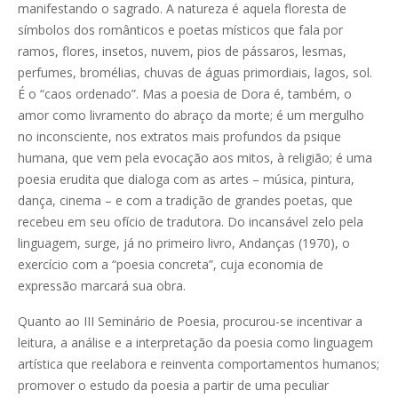
manifestando o sagrado. A natureza é aquela floresta de
símbolos dos românticos e poetas místicos que fala por
ramos, flores, insetos, nuvem, pios de pássaros, lesmas,
perfumes, bromélias, chuvas de águas primordiais, lagos, sol.
É o “caos ordenado”. Mas a poesia de Dora é, também, o
amor como livramento do abraço da morte; é um mergulho
no inconsciente, nos extratos mais profundos da psique
humana, que vem pela evocação aos mitos, à religião; é uma
poesia erudita que dialoga com as artes – música, pintura,
dança, cinema – e com a tradição de grandes poetas, que
recebeu em seu ofício de tradutora. Do incansável zelo pela
linguagem, surge, já no primeiro livro, Andanças (1970), o
exercício com a “poesia concreta”, cuja economia de
expressão marcará sua obra.
Quanto ao III Seminário de Poesia, procurou-se incentivar a
leitura, a análise e a interpretação da poesia como linguagem
artística que reelabora e reinventa comportamentos humanos;
promover o estudo da poesia a partir de uma peculiar