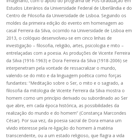
Imaginário, com o apoio do programa de Pós-Graduação em
Estudos Literários da Universidade Federal de Uberlândia e do
Centro de Filosofia da Universidade de Lisboa. Seguindo os
moldes da primeira edição do evento em homenagem ao
casal Ferreira da Silva, ocorrido na Universidade de Lisboa em
2013, o colóquio desenvolveu-se em cinco linhas de
investigação – filosofia, religião, artes, psicologia e mito –
entrelaçadas com a poesia. As produções de Vicente Ferreira
da Silva (1916-1963) e Dora Ferreira da Silva (1918-2006) se
interpenetram pela vontade de ressacralizar o mundo,
valendo-se do mito e da linguagem poética como forças
fundantes: “Meditação sobre o Ser, o mito e o sagrado, a
filosofia da mitologia de Vicente Ferreira da Silva mostra o
homem como um princípio derivado ou subordinado ao Ser
que abre, em cada época histórica, as possibilidades da
realização do mundo e do homem” (Constança Marcondes
César). Por sua vez, da poesia sacral de Dora emana um
vívido interesse pela re-ligação do homem à matéria
transcendente, ou a um estado religioso, que flagra a vida