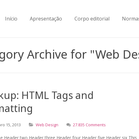
Início
Apresentação
Corpo editorial
Normas
gory Archive for "Web De
kup: HTML Tags and
matting
bro
15,
2013
Web Design
27.835 Comments
e Header two Header three Header four Header five Header six This