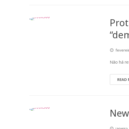
Prot
“dem
feverei
Não há re
READ
New 
janeiro