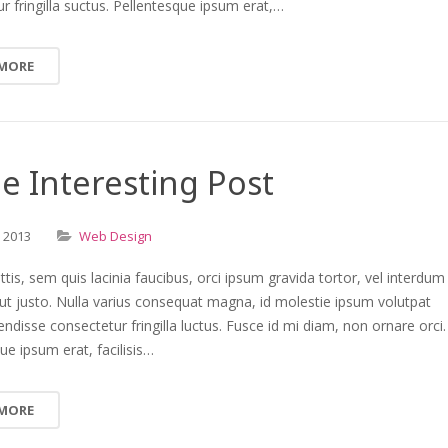
r fringilla suctus. Pellentesque ipsum erat,…
 MORE
 Interesting Post
,
2013
Web Design
ttis, sem quis lacinia faucibus, orci ipsum gravida tortor, vel interdum
ut justo. Nulla varius consequat magna, id molestie ipsum volutpat
endisse consectetur fringilla luctus. Fusce id mi diam, non ornare orci.
ue ipsum erat, facilisis…
 MORE