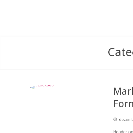
Cate
Mar
For
dezem
Header on