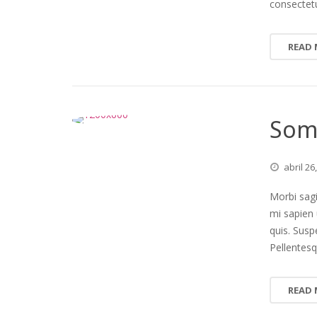
consectetu
READ
Some
abril
26
Morbi sagi
mi sapien 
quis. Susp
Pellentesq
READ