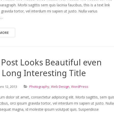
paragraph. Morbi sagittis sem quis lacinia faucibus, this is a text link
 gravida tortor, vel interdum mi sapien ut justo. Nulla varius
t…
 MORE
 Post Looks Beautiful even
 Long Interesting Title
bro
12,
2013
Photography
,
Web Design
,
WordPress
m dolor sit amet, consectetur adipiscing elit. Morbi sagittis, sem qui
ucibus, orci ipsum gravida tortor, vel interdum mi sapien ut justo. Nulla
nsequat magna, id molestie ipsum volutpat quis. Suspendisse