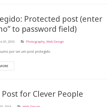
egido: Protected post (enter
o” to password field)
ro
01,
2013
Photography
,
Web Design
sumo por ser um post protegido.
 MORE
Post for Clever People
15,
2013
Web Design