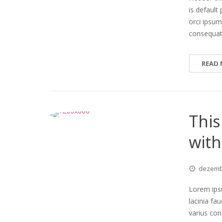
is default 
orci ipsum
consequa
READ
This
with
dezem
Lorem ipsu
lacinia fa
varius co