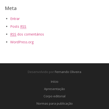
Meta
Entrar
Posts
RSS
RSS
dos comentários
WordPress.org
Desenvolvido por
Fernando Oliveira
Início
Apresentação
Corpo editorial
Normas para publicação