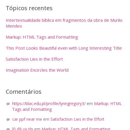
Tópicos recentes
Intertextualidade bíblica em fragmentos da obra de Murilo
Mendes
Markup: HTML Tags and Formatting
This Post Looks Beautiful even with Long Interesting Title
Satisfaction Lies in the Effort
Imagination Encircles the World
Comentários
https://blac.edu.pl/profile/lynngregory3/
em
Markup: HTML
Tags and Formatting
car ppf near me
em
Satisfaction Lies in the Effort
lô đề uy tín
em
Markup: HTML Tags and Formatting