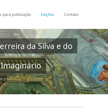
 para publicação
Edições
Contato
rreira da Silva e do
e Imaginário
2433