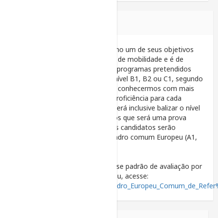
INFORMAÇÕES
O PROFLIN Mobilidade tem como um de seus objetivos
certificar candidatos para vagas de mobilidade e é de
nosso interesse entender se os programas pretendidos
por nossos candidatos exigem nível B1, B2 ou C1, segundo
o quadro comum europeu, para conhecermos com mais
profundidade as demandas de proficiência para cada
candidato. Essa informação poderá inclusive balizar o nível
das provas. Contudo, reforçamos que será uma prova
padrão para todos os níveis e os candidatos serão
selecionados para X nível do quadro comum Europeu (A1,
A2, B1, B2 ou C1).
Caso queira entender melhor esse padrão de avaliação por
níveis do quadro comum europeu, acesse:
https://pt.wikipedia.org/wiki/Quadro_Europeu_Comum_de_Re