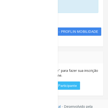
EDITAL ILEEL Nº 08/2025 - PROFLIN MOBILIDADE
ÁREA DO PARTICIPANTE
Acesse a "Área do Participante" para fazer sua inscrição
no exame.
Acessar Área do Participante
© 2026 -
Mobilidade Internacional
- Desenvolvido pela