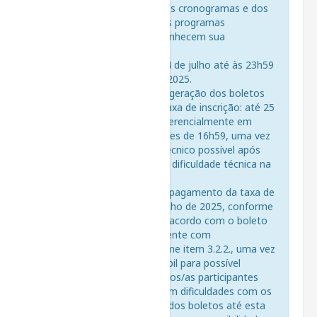
são independentes dos cronogramas e dos
editais específicos dos programas
conveniados que reconhecem sua
certificação.
3.2.1. Inscrições: de 14 de julho até às 23h59
do dia 24 de julho de 2025.
3.2.2. Prazo final para geração dos boletos
para pagamento da taxa de inscrição: até 25
de julho de 2025, preferencialmente em
horário comercial, antes de 16h59, uma vez
que não há suporte técnico possível após
17h caso haja alguma dificuldade técnica na
geração do boleto.
3.2.3. Prazo final para pagamento da taxa de
inscrição: até 25 de julho de 2025, conforme
regras bancárias e de acordo com o boleto
gerado preferencialmente com
antecedência, conforme item 3.2.2., uma vez
que não há tempo hábil para possível
suporte técnico, para os/as participantes
que porventura tenham dificuldades com os
sistemas. A liberação dos boletos até esta