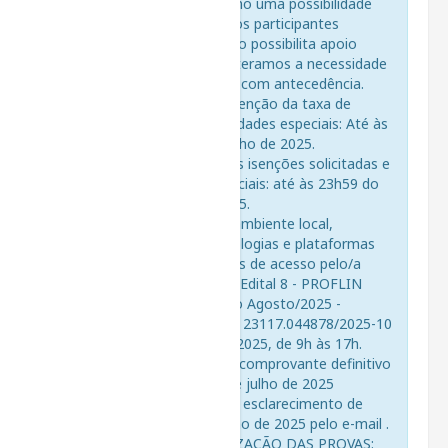
data se configura como uma possibilidade
extra e excepcional aos participantes
retardatários, mas não possibilita apoio
técnico. Portanto, reiteramos a necessidade
de geração do boleto com antecedência.
3.2.4. Solicitação de isenção da taxa de
inscrição e de necessidades especiais: Até às
23h59 do dia 21 de julho de 2025.
3.2.5. Deferimento das isenções solicitadas e
de necessidades especiais: até às 23h59 do
dia 22 de julho de 2025.
3.2.6. Preparação do ambiente local,
conferência das tecnologias e plataformas
utilizadas e simulações de acesso pelo/a
participante: D e 29 a Edital 8 - PROFLIN
MOBILIDADE - Edição Agosto/2025 -
remota (6472208) SEI 23117.044878/2025-10
/ pg. 2 30 de julho de 2025, de 9h às 17h.
3.2.7 Confirmação do comprovante definitivo
de inscrição: até 31 de julho de 2025
3.2.8. Data limite para esclarecimento de
dúvidas: até 31 de julho de 2025 pelo e-mail
.
3.2.9. DATA DE REALIZAÇÃO DAS PROVAS: