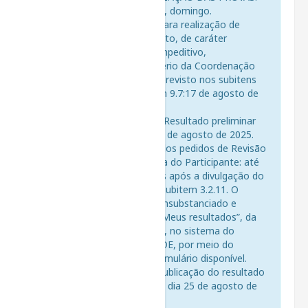
10 de agosto de 2025, domingo.
3.2.10. Data reserva para realização de
provas em caso fortuito, de caráter
excepcional, geral e impeditivo,
exclusivamente a critério da Coordenação
PROFLIN, conforme previsto nos subitens
4.3, 4.3.1 e no subitem 9.7:17 de agosto de
2025, domingo.
3.2.11. Divulgação do Resultado preliminar
das provas: até dia 19 de agosto de 2025.
3.2.12. Formalização dos pedidos de Revisão
e de Recursos via Área do Participante: até
23h59min, 2 dias úteis após a divulgação do
resultado, conforme subitem 3.2.11. O
recurso deverá ser consubstanciado e
registrado na seção “Meus resultados”, da
“Área do Participante”, no sistema do
PROFLIN MOBILIDADE, por meio do
preenchimento do formulário disponível.
3.2.13. Divulgação e publicação do resultado
final desta edição: até dia 25 de agosto de
2025.