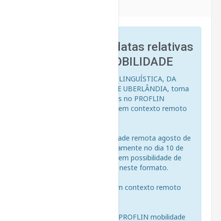
EDITAL Nº08/2025
Fique atento às datas relativas
ao Proflin MOBILIDADE
O INSTITUTO DE LETRAS E LINGUÍSTICA, DA
UNIVERSIDADE FEDERAL DE UBERLÂNDIA, torna
público o início das inscrições no PROFLIN
MOBILIDADE modalidade - em contexto remoto
edição agosto de 2025.
O exame PROFLIN: modalidade remota agosto de
2025 será realizado exclusivamente no dia 10 de
agosto de 2025, domingo, sem possibilidade de
reedição ou de edição extra neste formato.
As datas para o PROFLIN em contexto remoto
edição agosto de 2025 são:
As datas dos exames PROFLIN mobilidade