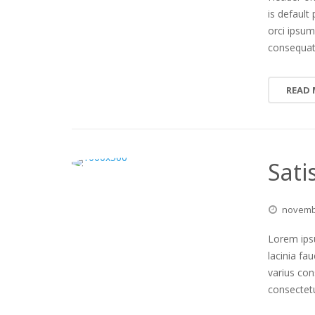
is default 
orci ipsum
consequa
READ
Sati
novem
Lorem ipsu
lacinia fa
varius co
consectetu