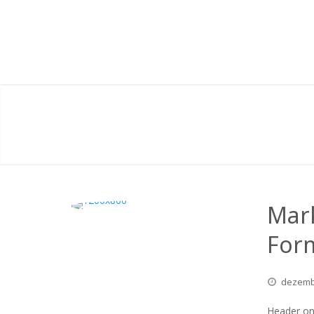
Mar
For
dezem
Header on