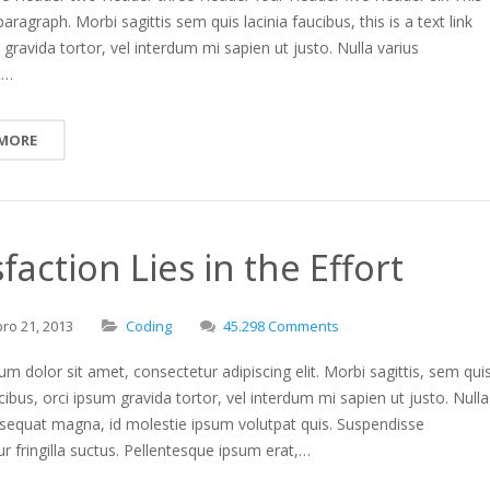
paragraph. Morbi sagittis sem quis lacinia faucibus, this is a text link
 gravida tortor, vel interdum mi sapien ut justo. Nulla varius
t…
 MORE
sfaction Lies in the Effort
bro
21,
2013
Coding
45.298 Comments
m dolor sit amet, consectetur adipiscing elit. Morbi sagittis, sem qui
ucibus, orci ipsum gravida tortor, vel interdum mi sapien ut justo. Nulla
nsequat magna, id molestie ipsum volutpat quis. Suspendisse
r fringilla suctus. Pellentesque ipsum erat,…