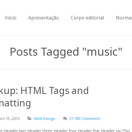
Início
Apresentação
Corpo editorial
Normas
Posts Tagged "music"
kup: HTML Tags and
matting
bro
15,
2013
Web Design
27.783 Comments
e Header two Header three Header four Header five Header six This