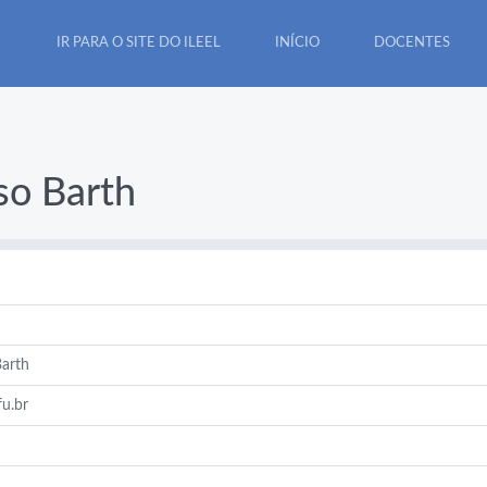
IR PARA O SITE DO ILEEL
INÍCIO
DOCENTES
so Barth
arth
u.br