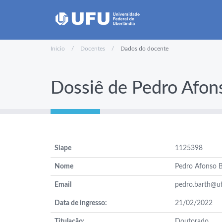
Início
Docentes
Dados do docente
Dossiê de Pedro Afon
Siape
1125398
Nome
Pedro Afonso B
Email
pedro.barth@uf
Data de ingresso:
21/02/2022
Titulação:
Doutorado