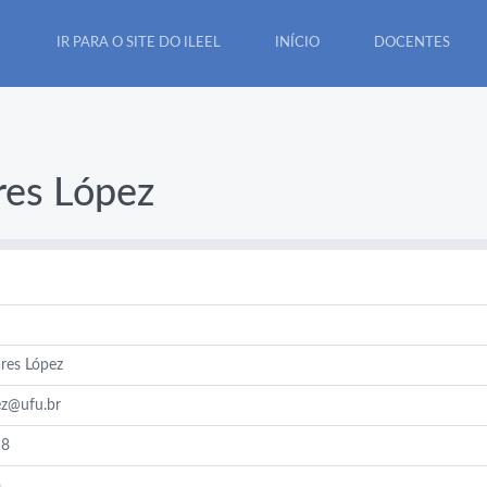
IR PARA O SITE DO ILEEL
INÍCIO
DOCENTES
res López
res López
ez@ufu.br
18
o