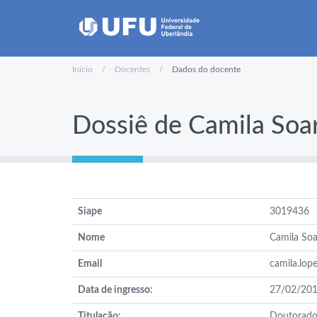
Início
Docentes
Dados do docente
Dossiê de Camila Soa
Siape
3019436
Nome
Camila Soa
Email
camila.lop
Data de ingresso:
27/02/20
Titulação:
Doutorad