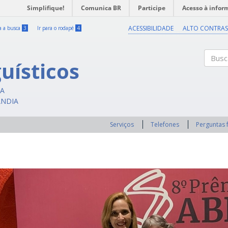
Simplifique!
Comunica BR
Participe
Acesso à infor
ACESSIBILIDADE
ALTO CONTRAS
ra a busca
3
Ir para o rodapé
4
uísticos
Buscar
CA
ÂNDIA
Serviços
Telefones
Perguntas 
Previous