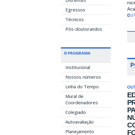
Discentes
roc
Aca
Egressos
27
Técnicos
Pós-doutorandos
O PROGRAMA
P
Institucional
Nossos números
Linha do Tempo
OU
ED
Mural de
P
Coordenadores
P
Colegiado
N
Autoavaliação
CO
Planejamento
F