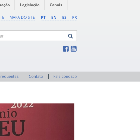
mação
Legislação
Canais
TE
MAPA DO SITE
PT
EN
ES
FR
frequentes
Contato
Fale conosco
Next