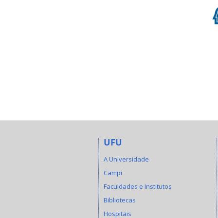
UFU
A Universidade
Campi
Faculdades e Institutos
Bibliotecas
Hospitais