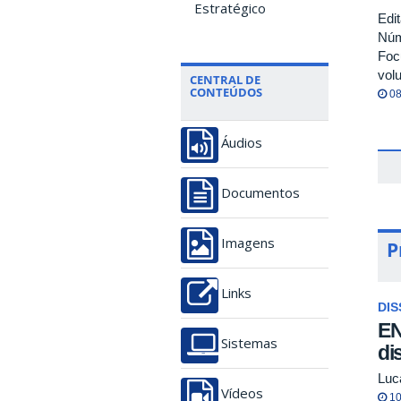
Estratégico
Edi
Núm
Foc
vol
CENTRAL DE
CONTEÚDOS
08
Áudios
Documentos
Imagens
P
Links
DI
EN
Sistemas
di
Luc
Vídeos
10