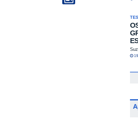
TE
OS
GR
E
Suz
19
A