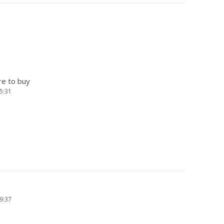
TÊTE-À-
TERÇAS
re to buy
5:31
9:37