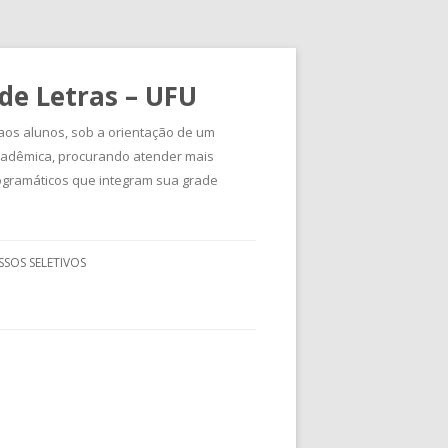
de Letras – UFU
 aos alunos, sob a orientação de um
acadêmica, procurando atender mais
ogramáticos que integram sua grade
SOS SELETIVOS
DE LETRAS 2018
ÃO PET LETRAS 2019-1
APRESENTAÇÃO
OS MULTIDISCIPLINARES
CONHEÇA UBERLÂNDIA
 QUE MOVEM
A COLETIVA
CURTA O CIRCUITO
RAS CONVIDA: DEBATES
RAS
INSCRIÇÕES E SUBMISSÃO DE