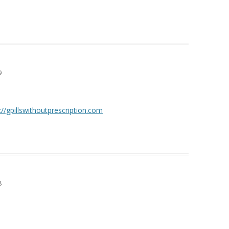
9
://gpillswithoutprescription.com
8