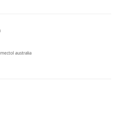
3
mectol australia
1