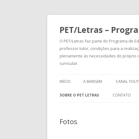
PET/Letras – Progra
O PET/Letras faz parte do Programa de Edu
professor tutor, condições para a reali
plenamente às necessidades do próprio c
curricular.
INÍCIO
A MARGEM
CANAL YOU
APRESENTAÇÃO
SOBRE O PET LETRAS
CONTATO
SUBMISSÃO DE ARTIGOS
FOTOS
Fotos
PETIANOS EGRESSOS
PLANEJAMENTOS E RELATÓRIOS