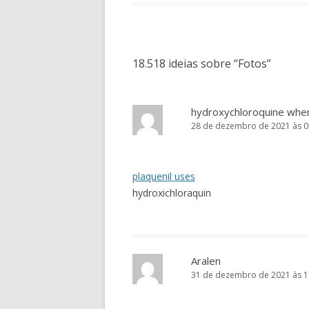
TUTOR
PETIANOS
18.518 ideias sobre “
Fotos
”
hydroxychloroquine whe
28 de dezembro de 2021 às 0
plaquenil uses
hydroxichloraquin
Aralen
31 de dezembro de 2021 às 1