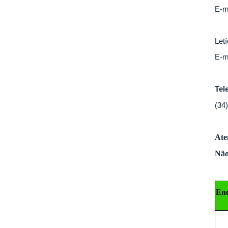
E-m
Letí
E-m
Tel
(34
Ate
Não
En