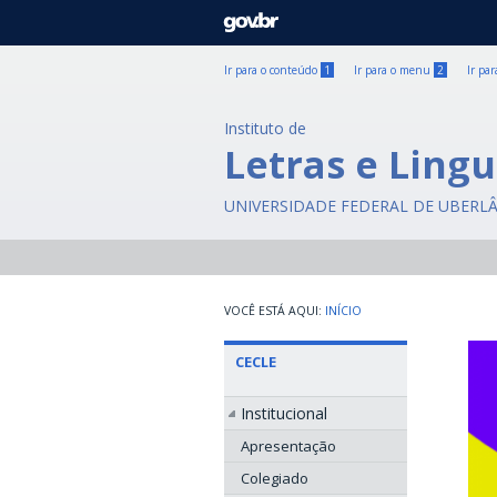
GOVBR
Ir para o conteúdo
1
Ir para o menu
2
Ir pa
Instituto de
Letras e Lingu
UNIVERSIDADE FEDERAL DE UBERL
INÍCIO
CECLE
Institucional
Apresentação
Colegiado