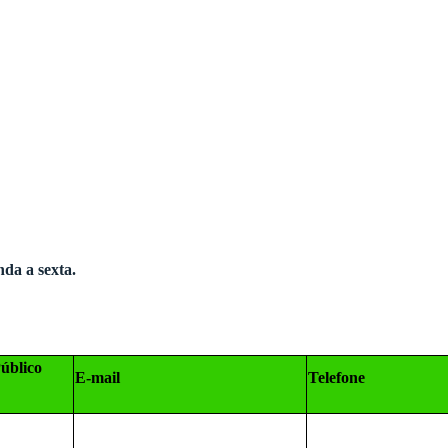
da a sexta.
úblico
E-mail
Telefone