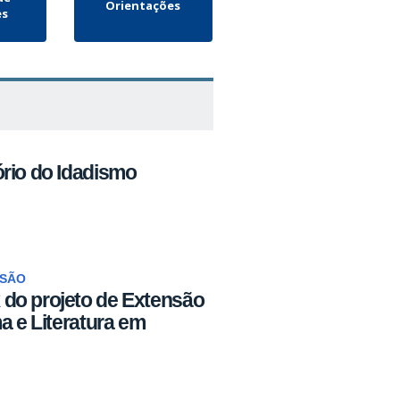
Orientações
es
rio do Idadismo
NSÃO
do projeto de Extensão
a e Literatura em