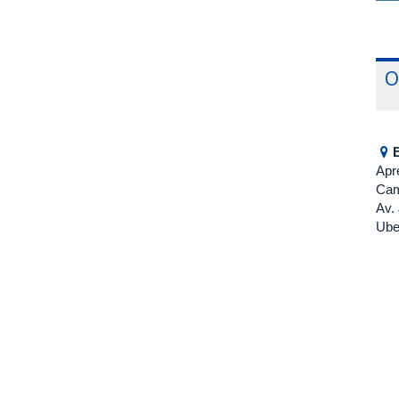
O
Apr
Cam
Av.
Ube