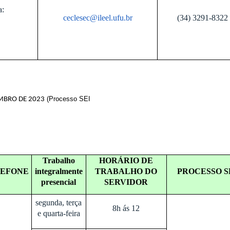
a:
ceclesec@ileel.ufu.br
(34) 3291-8322
(Processo SEI
EMBRO DE 2023
Trabalho
HORÁRIO DE
LEFONE
integralmente
TRABALHO DO
PROCESSO S
presencial
SERVIDOR
segunda, terça
8h ás 12
e quarta-feira