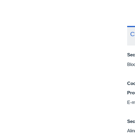
C
Sec
Blo
Coo
Pro
E-m
Sec
Ali