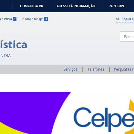
COMUNICA BR
ACESSO À INFORMAÇÃO
PARTICIPE
IR
PARA
ACESSIBIL
ra a busca
3
Ir para o rodapé
4
O
CONTEÚDO
ística
Buscar
ÂNDIA
Serviços
Telefones
Perguntas 
Previous