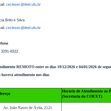
ail:
ceclesec@ileel.ufu.br
cia Brito e Silva
ail:
ceclesec@ileel.ufu.br
efone
) 3291-8322
ndimento REMOTO entre os dias 19/12/2026 e 04/01/2026 de segun
 haverá atendimento nos dias
Horário de Atendimento ao P
dereço
(Secretaria da COEXT)
Av. João Naves de Ávila, 2121