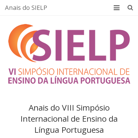
Anais do SIELP
Início
Apresentação
Corpo editorial
Normas para publicação
Edições
Contato
We
strive
Anais do VIII Simpósio
to
Internacional de Ensino da
respond
Língua Portuguesa
promptly