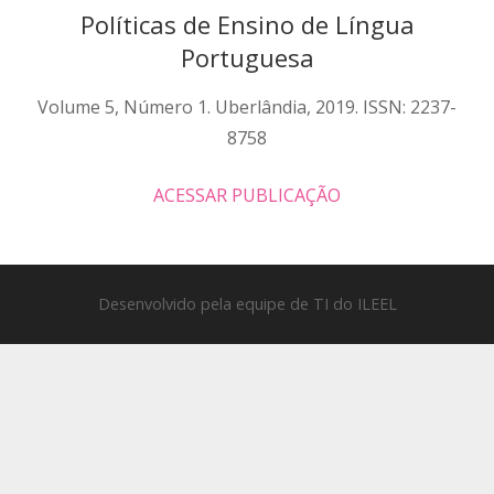
to all
Políticas de Ensino de Língua
inquiries
Portuguesa
—
please
Volume 5, Número 1. Uberlândia, 2019. ISSN: 2237-
send
8758
yours
to
ACESSAR PUBLICAÇÃO
Xoxporn
You can reach us via
https://okporn.live
Desenvolvido pela equipe de TI do ILEEL